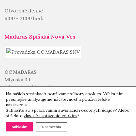
Otvorené denne
9:00 - 21:00 hod.
Madaras Spišská Nová Ves
OC MADARAS
Mlynská 39,
052 01 Spišská Nová Ves
Na našich stránkach používame súbory cookies. Vďaka nim
presnejšie analyzujeme návštevnosť a používateľské
Otvorené denne
nastavenia.
9:00 - 20:00 hod.
Súhlasíte so spracovaním súvisiacich
osobných údajov
? Alebo
si želáte
vlastné nastavenie cookies
?
RGB Liptovský Mikuláš
Súhlasím
Nastavenia