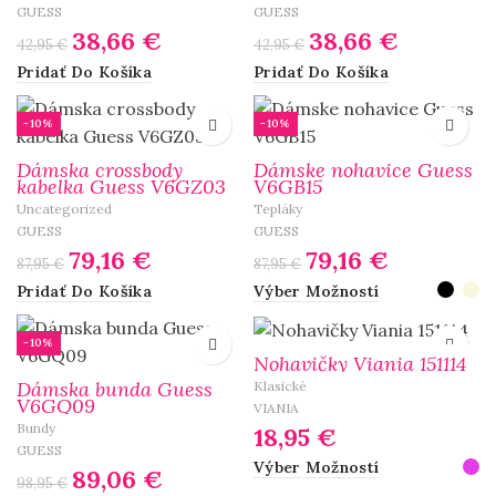
GUESS
GUESS
38,66
€
38,66
€
42,95
€
42,95
€
Pridať Do Košíka
Pridať Do Košíka
-10%
-10%
Dámska crossbody
Dámske nohavice Guess
kabelka Guess V6GZ03
V6GB15
Uncategorized
Tepláky
GUESS
GUESS
79,16
€
79,16
€
87,95
€
87,95
€
Pridať Do Košíka
Výber Možností
-10%
Nohavičky Viania 151114
Dámska bunda Guess
Klasické
V6GQ09
VIANIA
Bundy
18,95
€
GUESS
Výber Možností
89,06
€
98,95
€