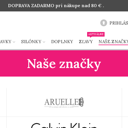
DOPRAVA ZADARMO pri nákupe nad 80 € .
PRIHLÁS
AKTUÁLNE
LAVKY
SILÓNKY
DOPLNKY
ZĽAVY
NAŠE ZNAČK
Naše značky