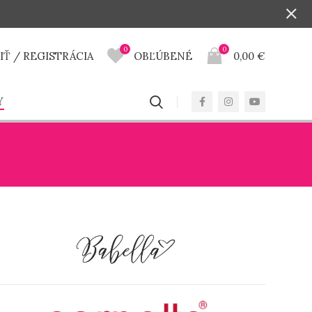
0
0
IŤ / REGISTRÁCIA
OBĽÚBENÉ
0,00
€
Y