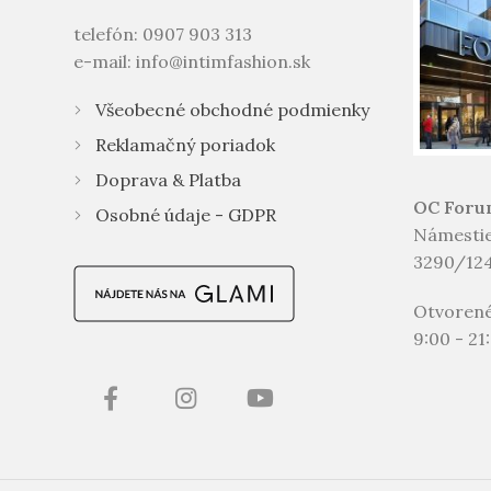
telefón: 0907 903 313
e-mail: info@intimfashion.sk
Všeobecné obchodné podmienky
Reklamačný poriadok
Doprava & Platba
OC Foru
Osobné údaje - GDPR
Námestie
3290/124
Otvoren
9:00 - 21