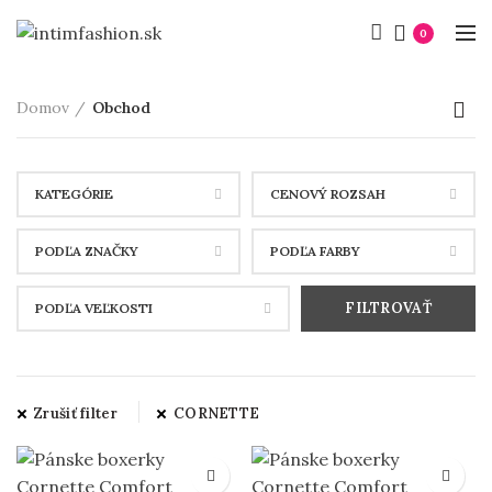
DOPRAVA ZADARMO pri nákupe nad 80 € .
0
Domov
Obchod
KATEGÓRIE
CENOVÝ ROZSAH
PODĽA ZNAČKY
PODĽA FARBY
FILTROVAŤ
PODĽA VEĽKOSTI
Zrušiť filter
CORNETTE