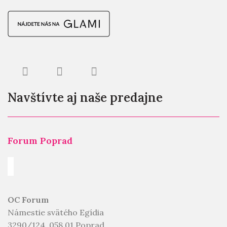
Navštívte aj naše predajne
Forum Poprad
OC Forum
Námestie svätého Egídia
3290/124, 058 01 Poprad