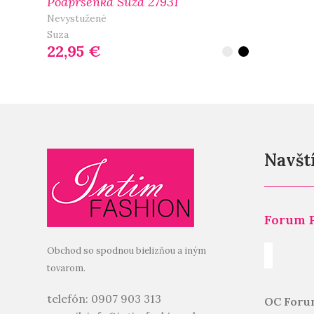
Podprsenka Suza 27931
Nevystužené
Suza
22,95
€
Výber Možností
Navští
Forum 
Obchod so spodnou bielizňou a iným
tovarom.
telefón: 0907 903 313
OC Foru