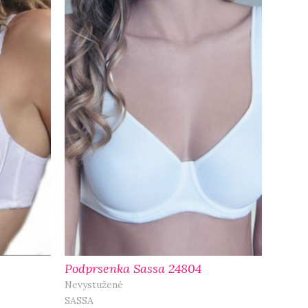
Podprsenka Sassa 24804
Nevystužené
SASSA