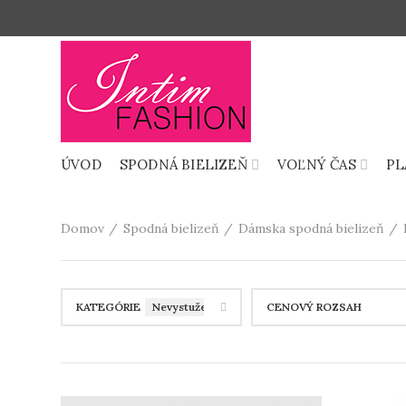
ÚVOD
SPODNÁ BIELIZEŇ
VOĽNÝ ČAS
PL
Domov
Spodná bielizeň
Dámska spodná bielizeň
KATEGÓRIE
Nevystužené
CENOVÝ ROZSAH