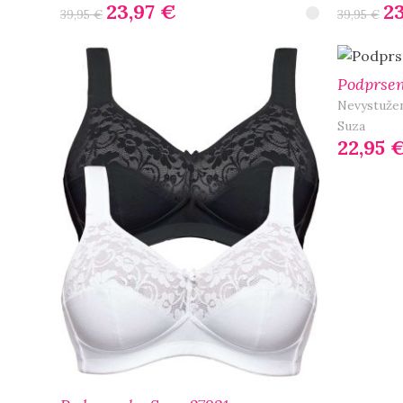
23,97
€
2
39,95
€
39,95
€
Výber Možností
Výber Mož
Podprsen
Nevystuže
Suza
22,95
Výber Mož