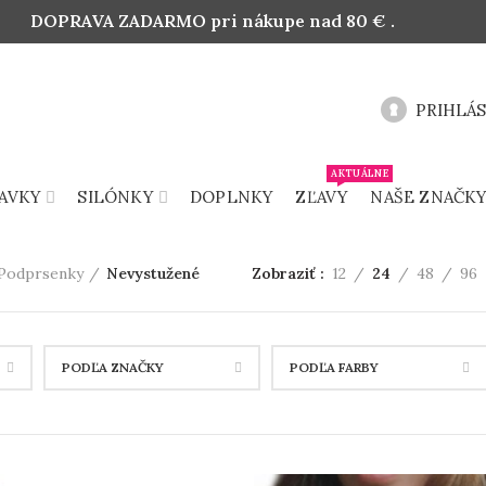
DOPRAVA ZADARMO pri nákupe nad 80 € .
PRIHLÁS
AKTUÁLNE
AVKY
SILÓNKY
DOPLNKY
ZĽAVY
NAŠE ZNAČK
Podprsenky
Nevystužené
Zobraziť
12
24
48
96
PODĽA ZNAČKY
PODĽA FARBY