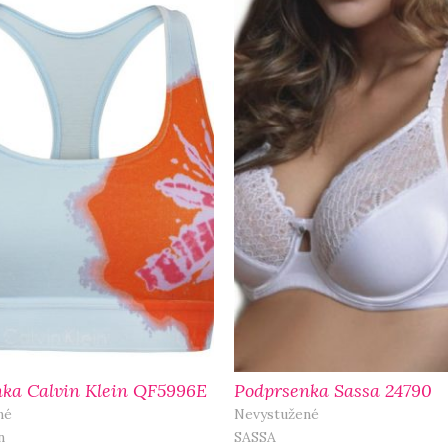
ka Calvin Klein QF5996E
Podprsenka Sassa 24790
né
Nevystužené
n
SASSA