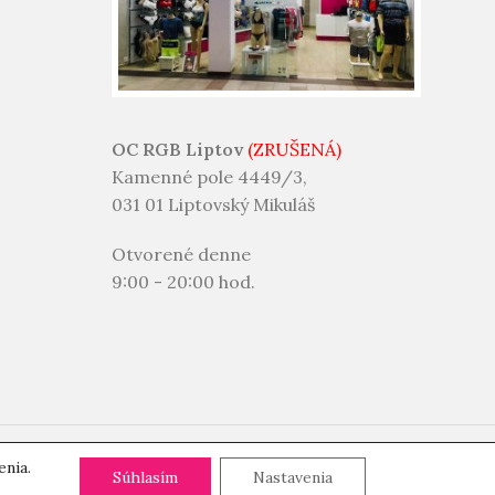
OC RGB Liptov
(ZRUŠENÁ)
Kamenné pole 4449/3,
031 01 Liptovský Mikuláš
Otvorené denne
9:00 - 20:00 hod.
Podporujeme platby:
enia.
Súhlasím
Nastavenia