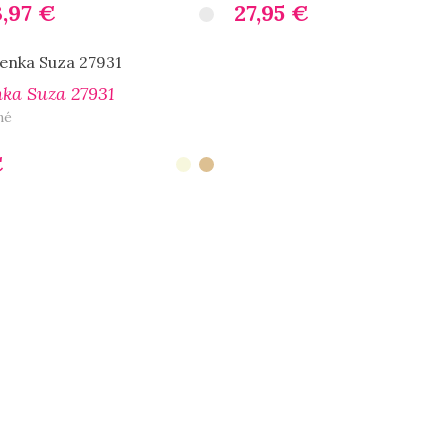
3,97
€
27,95
€
ností
Výber Možností
ka Suza 27931
né
€
ností