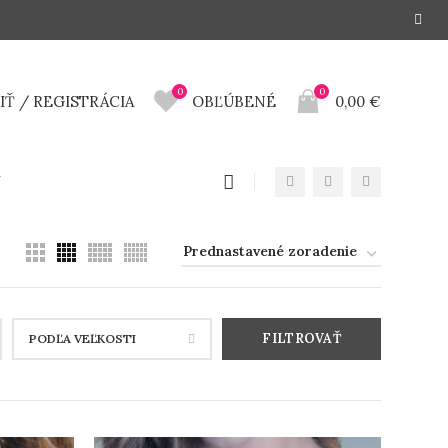
0
0
IŤ / REGISTRÁCIA
OBĽÚBENÉ
0,00
€
Y
FILTROVAŤ
PODĽA VEĽKOSTI