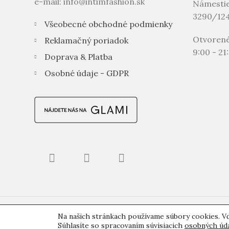
e-mail: info@intimfashion.sk
Námestie
3290/124
Všeobecné obchodné podmienky
Otvoren
Reklamačný poriadok
9:00 - 21
Doprava & Platba
Osobné údaje - GDPR
Využívame biznis služby
iProfil.sk
|
PodTatrami.sk
Na našich stránkach používame súbory cookies. Vď
Súhlasíte so spracovaním súvisiacich
osobných úd
Slovensko