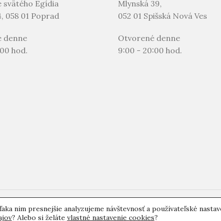
 svätého Egídia
Mlynská 39,
, 058 01 Poprad
052 01 Spišská Nová Ves
é denne
Otvorené denne
:00 hod.
9:00 - 20:00 hod.
- môj región
aka nim presnejšie analyzujeme návštevnosť a používateľské nastav
Ovocné destiláty
Slovenská Borovička
Predaj alkoholu
Dzama rumy
Slovenské destiláty
ajov
? Alebo si želáte
vlastné nastavenie cookies
?