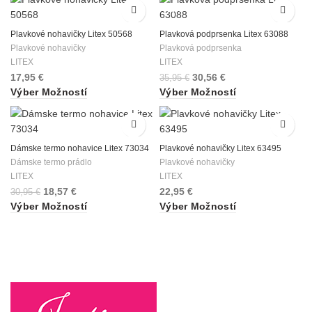
-15%
Plavkové nohavičky Litex 50568
Plavková podprsenka Litex 63088
Plavkové nohavičky
Plavková podprsenka
LITEX
LITEX
17,95
€
30,56
€
35,95
€
Výber Možností
Výber Možností
-40%
Dámske termo nohavice Litex 73034
Plavkové nohavičky Litex 63495
Dámske termo prádlo
Plavkové nohavičky
LITEX
LITEX
18,57
€
22,95
€
30,95
€
Výber Možností
Výber Možností